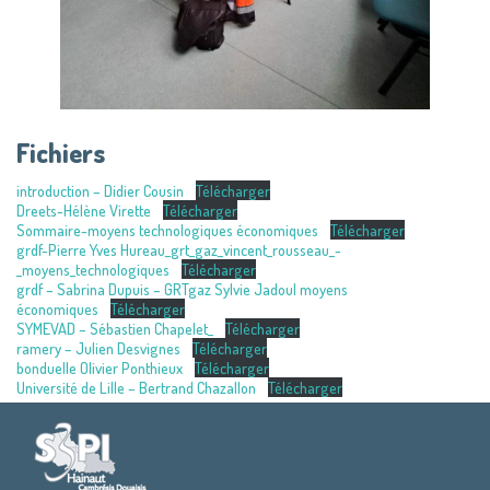
Fichiers
introduction – Didier Cousin
Télécharger
Dreets-Hélène Virette
Télécharger
Sommaire-moyens technologiques économiques
Télécharger
grdf-Pierre Yves Hureau_grt_gaz_vincent_rousseau_-
_moyens_technologiques
Télécharger
grdf – Sabrina Dupuis – GRTgaz Sylvie Jadoul moyens
économiques
Télécharger
SYMEVAD – Sébastien Chapelet_
Télécharger
ramery – Julien Desvignes
Télécharger
bonduelle Olivier Ponthieux
Télécharger
Université de Lille – Bertrand Chazallon
Télécharger