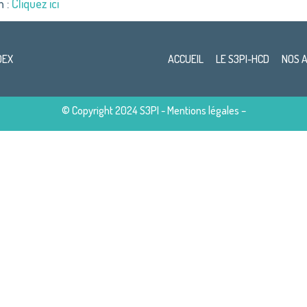
n :
Cliquez ici
DEX
ACCUEIL
LE S3PI-HCD
NOS 
© Copyright 2024 S3PI -
Mentions légales
–