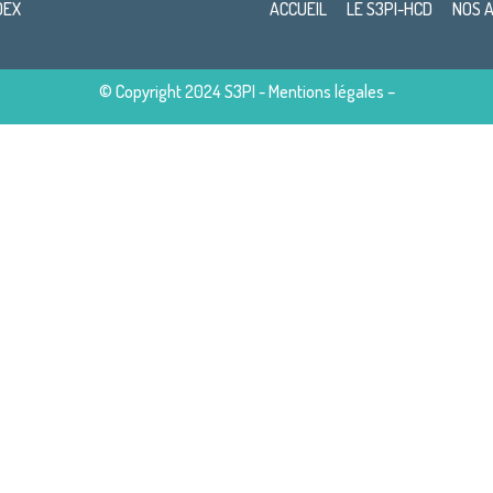
DEX
ACCUEIL
LE S3PI-HCD
NOS 
© Copyright 2024 S3PI -
Mentions légales
–