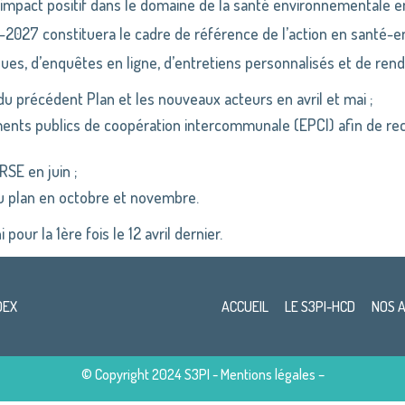
à impact positif dans le domaine de la santé environnementale 
2027 constituera le cadre de référence de l’action en santé-
ques, d’enquêtes en ligne, d’entretiens personnalisés et de ren
u précédent Plan et les nouveaux acteurs en avril et mai ;
nts publics de coopération intercommunale (EPCI) afin de recue
RSE en juin ;
u plan en octobre et novembre.
ur la 1ère fois le 12 avril dernier.
DEX
ACCUEIL
LE S3PI-HCD
NOS 
© Copyright 2024 S3PI -
Mentions légales
–