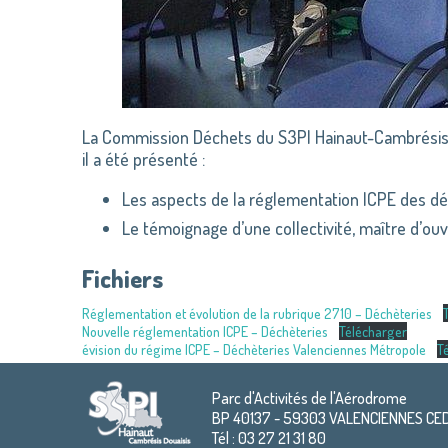
La Commission Déchets du S3PI Hainaut-Cambrésis-Do
il a été présenté :
Les aspects de la réglementation ICPE des dé
Le témoignage d’une collectivité, maître d’ou
Fichiers
Réglementation et évolution de la rubrique 2710 – Déchèteries
Nouvelle réglementation ICPE – Déchèteries
Télécharger
évision du régime ICPE – Déchèteries Valenciennes Métropole
T
Parc d'Activités de l'Aérodrome
BP 40137 - 59303 VALENCIENNES CE
Tél : 03 27 21 31 80